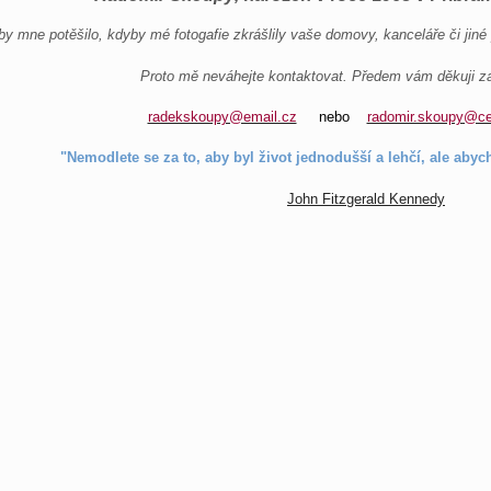
by mne potěšilo, kdyby mé fotogafie zkrášlily vaše domovy, kanceláře či jiné
Proto mě neváhejte kontaktovat. Předem vám děkuji za
radekskoupy@email.cz
nebo
radomir.skoupy@ce
"Nemodlete se za to, aby byl život jednodušší a lehčí, ale abyc
John Fitzgerald Kennedy