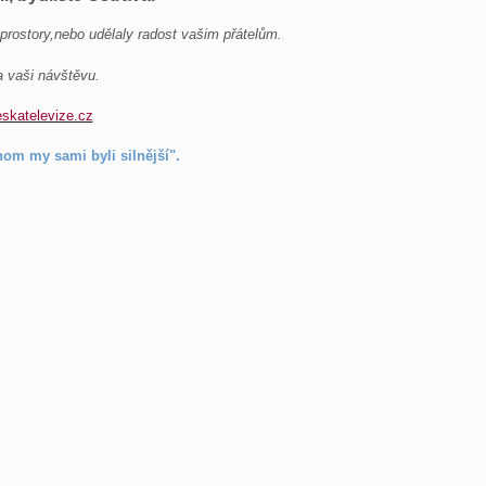
 prostory,nebo udělaly radost vašim přátelům.
 vaši návštěvu.
skatelevize.cz
hom my sami byli silnější".