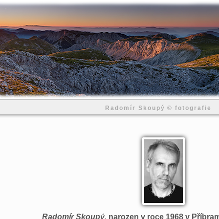
Radomír Skoupý © fotografie
Radomír Skoupý,
narozen v roce 1968 v Příbrami