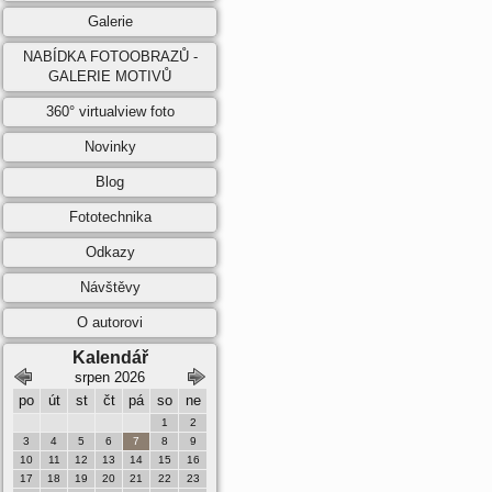
Galerie
NABÍDKA FOTOOBRAZŮ -
GALERIE MOTIVŮ
360° virtualview foto
Novinky
Blog
Fototechnika
Odkazy
Návštěvy
O autorovi
Kalendář
srpen 2026
září 2026
po
út
st
čt
pá
so
ne
po
út
st
čt
pá
so
ne
1
2
1
2
3
4
5
6
3
4
5
6
7
8
9
7
8
9
10
11
12
13
10
11
12
13
14
15
16
14
15
16
17
18
19
20
17
18
19
20
21
22
23
21
22
23
24
25
26
27