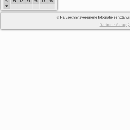
24
25
26
27
28
29
30
28
29
30
31
© Na všechny zveřejněné fotografie se vztahují
Radomir Skoupý