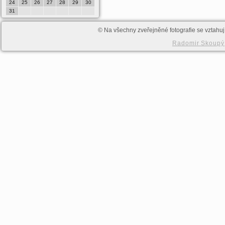
24
25
26
27
28
29
30
28
29
30
31
© Na všechny zveřejněné fotografie se vztahují
Radomir Skoupý