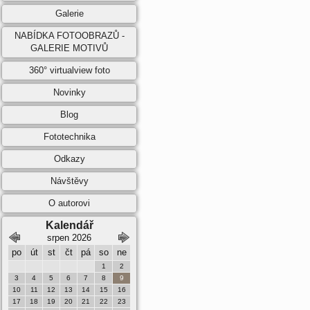
Galerie
NABÍDKA FOTOOBRAZŮ -
GALERIE MOTIVŮ
360° virtualview foto
Novinky
Blog
Fototechnika
Odkazy
Návštěvy
O autorovi
Kalendář
srpen 2026
září 2026
po
út
st
čt
pá
so
ne
po
út
st
čt
pá
so
ne
1
2
1
2
3
4
5
6
3
4
5
6
7
8
9
7
8
9
10
11
12
13
10
11
12
13
14
15
16
14
15
16
17
18
19
20
17
18
19
20
21
22
23
21
22
23
24
25
26
27