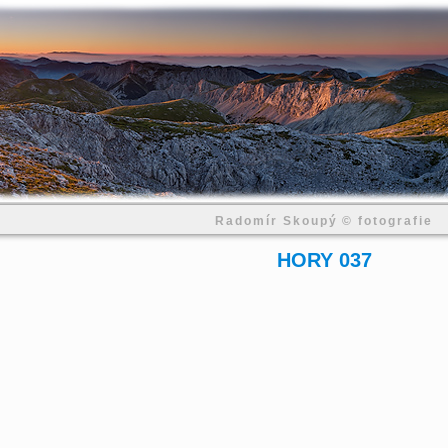
Radomír Skoupý © fotografie
HORY 037