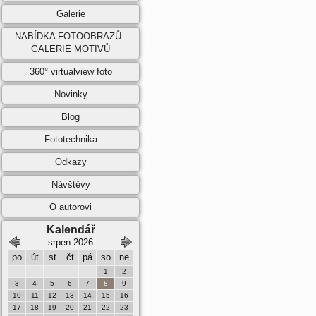
Galerie
NABÍDKA FOTOOBRAZŮ -
GALERIE MOTIVŮ
360° virtualview foto
Novinky
Blog
Fototechnika
Odkazy
Návštěvy
O autorovi
Kalendář
srpen 2026
září 2026
po
út
st
čt
pá
so
ne
po
út
st
čt
pá
so
ne
1
2
1
2
3
4
5
6
3
4
5
6
7
8
9
7
8
9
10
11
12
13
10
11
12
13
14
15
16
14
15
16
17
18
19
20
17
18
19
20
21
22
23
21
22
23
24
25
26
27