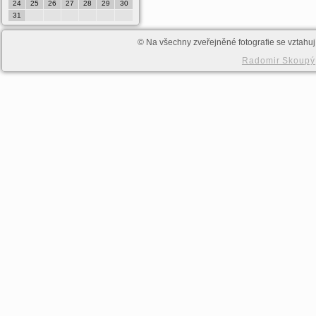
24
25
26
27
28
29
30
28
29
30
31
© Na všechny zveřejněné fotografie se vztahují
Radomir Skoupý