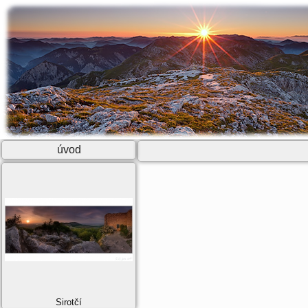
úvod
Sirotčí