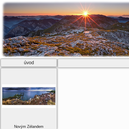
úvod
Novým Zélandem