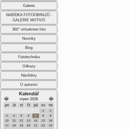
Galerie
NABÍDKA FOTOOBRAZŮ -
GALERIE MOTIVŮ
360° virtualview foto
Novinky
Blog
Fototechnika
Odkazy
Návštěvy
O autorovi
Kalendář
srpen 2026
září 2026
po
út
st
čt
pá
so
ne
po
út
st
čt
pá
so
ne
1
2
1
2
3
4
5
6
3
4
5
6
7
8
9
7
8
9
10
11
12
13
10
11
12
13
14
15
16
14
15
16
17
18
19
20
17
18
19
20
21
22
23
21
22
23
24
25
26
27