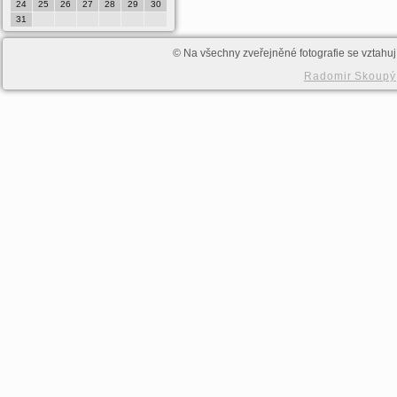
24
25
26
27
28
29
30
28
29
30
31
© Na všechny zveřejněné fotografie se vztahují
Radomir Skoupý