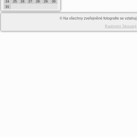
24
25
26
27
28
29
30
28
29
30
31
© Na všechny zveřejněné fotografie se vztahují
Radomir Skoupý