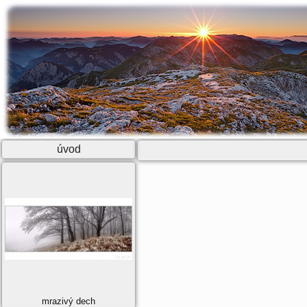
úvod
mrazivý dech