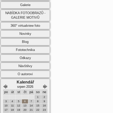
Galerie
NABÍDKA FOTOOBRAZŮ -
GALERIE MOTIVŮ
360° virtualview foto
Novinky
Blog
Fototechnika
Odkazy
Návštěvy
O autorovi
Kalendář
srpen 2026
září 2026
po
út
st
čt
pá
so
ne
po
út
st
čt
pá
so
ne
1
2
1
2
3
4
5
6
3
4
5
6
7
8
9
7
8
9
10
11
12
13
10
11
12
13
14
15
16
14
15
16
17
18
19
20
17
18
19
20
21
22
23
21
22
23
24
25
26
27