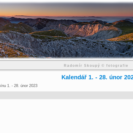
Radomír Skoupý © fotografie
Kalendář 1. - 28. únor 20
ínu 1. - 28. únor 2023