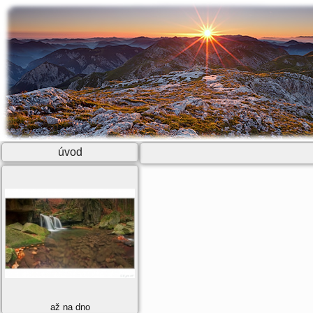
úvod
až na dno