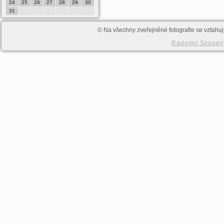
24
25
26
27
28
29
30
28
29
30
31
© Na všechny zveřejněné fotografie se vztahují
Radomir Skoupý