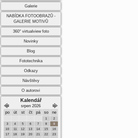
Galerie
NABÍDKA FOTOOBRAZŮ -
GALERIE MOTIVŮ
360° virtualview foto
Novinky
Blog
Fototechnika
Odkazy
Návštěvy
O autorovi
Kalendář
srpen 2026
září 2026
po
út
st
čt
pá
so
ne
po
út
st
čt
pá
so
ne
1
2
1
2
3
4
5
6
3
4
5
6
7
8
9
7
8
9
10
11
12
13
10
11
12
13
14
15
16
14
15
16
17
18
19
20
17
18
19
20
21
22
23
21
22
23
24
25
26
27